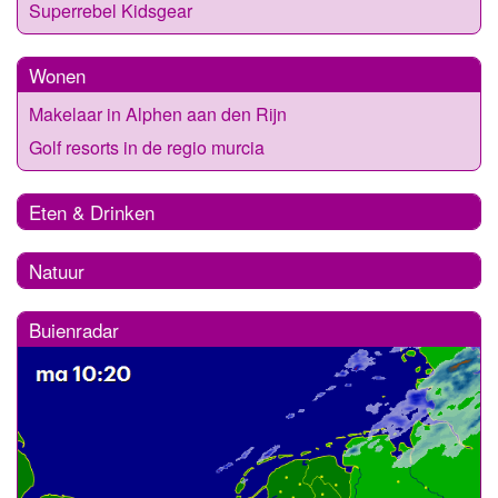
Superrebel Kidsgear
Wonen
Makelaar in Alphen aan den Rijn
Golf resorts in de regio murcia
Eten & Drinken
Natuur
Buienradar